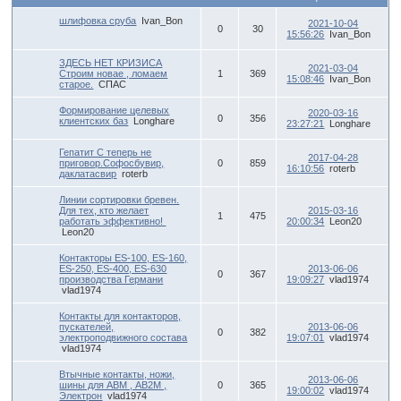
шлифовка сруба
Ivan_Bon
2021-10-04
0
30
15:56:26
Ivan_Bon
ЗДЕСЬ НЕТ КРИЗИСА
2021-03-04
Строим новае , ломаем
1
369
15:08:46
Ivan_Bon
старое.
СПАС
Формирование целевых
2020-03-16
0
356
клиентских баз
Longhare
23:27:21
Longhare
Гепатит С теперь не
2017-04-28
приговор.Cофосбувир,
0
859
16:10:56
roterb
даклатасвир
roterb
Линии сортировки бревен.
Для тех, кто желает
2015-03-16
1
475
работать эффективно!
20:00:34
Leon20
Leon20
Контакторы ES-100, ES-160,
ES-250, ES-400, ES-630
2013-06-06
0
367
производства Германи
19:09:27
vlad1974
vlad1974
Контакты для контакторов,
пускателей,
2013-06-06
0
382
электроподвижного состава
19:07:01
vlad1974
vlad1974
Втычные контакты, ножи,
2013-06-06
шины для АВМ , АВ2М ,
0
365
19:00:02
vlad1974
Электрон
vlad1974