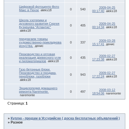
Цифровой фотоцентр Фото
2009-04-25
0
540
Макс в Пензе
aleks18
00:17:40
aleks18
Школа эзотерики и
духовного развития Сергея
2009-04-25
0
405
Кузнецова "Атлантис"
00:14:34
aleks18
aleks18
предлагаем товары
2009-03-28
художественно-прикладнова
0
337
15:17:41
денис
искуства.
денис
Производство и оптовая
2009-02-27
реализация древесного угля
0
435
17:23:38
aleks18
и пиломатериалов
aleks18
Газо бетонные блоки.
Производство и продажа,
2009-02-27
0
943
пеноблоки, газоблоки
17:22:24
aleks18
aleks18
Энциклопедия домашнего
2008-03-12
ремонта Naremonte.
0
497
18:54:06
naremonte
naremonte
Страница:
1
»
Куплю - продам в Уссурийске ( доска бесплатных объявлений )
»
Разное