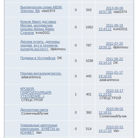
Выключатели серии АВ2М,
2013-06-06
0
343
Элетрон, ВА
vlad1974
18:57:38
vlad1974
Коньяк Квинт доставка
Москва, молдавские
2011-08-18
0
1062
коньяки Арома Дивин
15:43:21
kvint2011
Суворов
kvint2011
Диплом купить, дипломы
2011-07-20
продам, вуз и техникум,
0
787
19:50:11
diplomosu
колледж институт.
diplomosu
Подарки в Уссурийске
DK
2011-06-22
0
1038
15:14:14
DK
2011-01-17
Продаю металлодетектор.
0
445
19:16:03
adakarimova
adakarimova
КРОВЛЯ,
2010-10-17
ГИДРОИЗОЛЯЦИЯ,
1
401
21:23:55
УТЕПЛЕНИЕ. <
СПЕЦСТРОЙ
СПЕЦСТРОЙ
2010-09-02
Дисконтная карта
0
360
12:18:51
СолнечныйЛучик
СолнечныйЛучик
Уникальные цветочные
2010-02-01
композиции , БУКЕТЫ из
0
514
14:17:23
Van
КОНФЕТ
Van