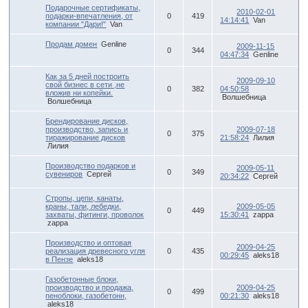
Подарочные сертификаты,
2010-02-01
подарки-впечатления, от
0
419
14:14:41
Van
компании "Дари!"
Van
Продам домен
Genline
2009-11-15
0
344
04:47:34
Genline
Как за 5 дней построить
2009-09-10
свой бизнес в сети ,не
0
382
04:50:58
вложив ни копейки.
Волшебница
Волшебница
Брендирование дисков,
производство, запись и
2009-07-18
0
375
тиражирование дисков
21:58:24
Лилия
Лилия
Производство подарков и
2009-05-11
0
349
сувениров
Сергей
20:34:22
Сергей
Стропы, цепи, канаты,
краны, тали, лебедки,
2009-05-05
0
449
захваты, фитинги, проволок
15:30:41
zappa
zappa
Производство и оптовая
2009-04-25
реализация древесного угля
0
435
00:29:45
aleks18
в Пензе
aleks18
Газобетонные блоки,
производство и продажа,
2009-04-25
0
499
пеноблоки, газобетонн,
00:21:30
aleks18
aleks18