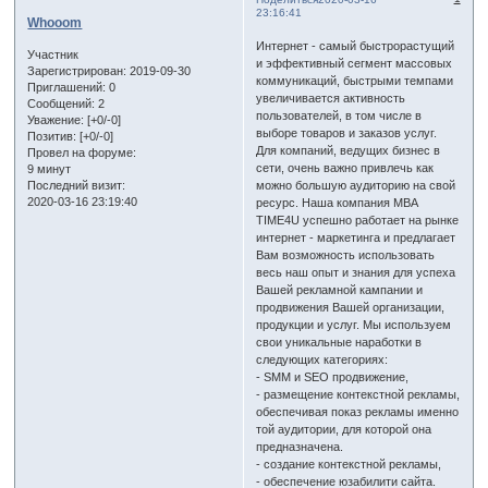
23:16:41
Whooom
Интернет - самый быстрорастущий
Участник
и эффективный сегмент массовых
Зарегистрирован
: 2019-09-30
коммуникаций, быстрыми темпами
Приглашений:
0
увеличивается активность
Сообщений:
2
пользователей, в том числе в
Уважение:
[+0/-0]
выборе товаров и заказов услуг.
Позитив:
[+0/-0]
Для компаний, ведущих бизнес в
Провел на форуме:
сети, очень важно привлечь как
9 минут
можно большую аудиторию на свой
Последний визит:
2020-03-16 23:19:40
ресурс. Наша компания MBA
TIME4U успешно работает на рынке
интернет - маркетинга и предлагает
Вам возможность использовать
весь наш опыт и знания для успеха
Вашей рекламной кампании и
продвижения Вашей организации,
продукции и услуг. Мы используем
свои уникальные наработки в
следующих категориях:
- SMM и SEO продвижение,
- размещение контекстной рекламы,
обеспечивая показ рекламы именно
той аудитории, для которой она
предназначена.
- создание контекстной рекламы,
- обеспечение юзабилити сайта.