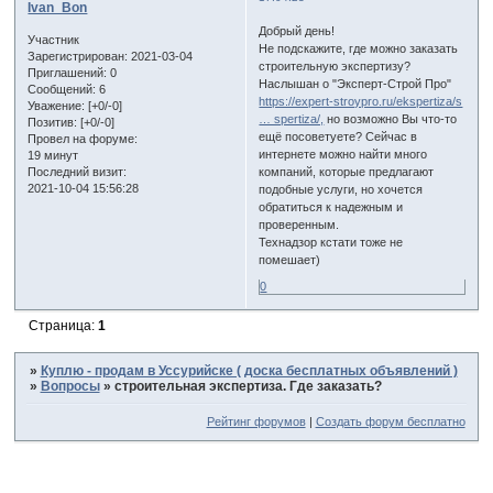
Ivan_Bon
Добрый день!
Участник
Не подскажите, где можно заказать
Зарегистрирован
: 2021-03-04
строительную экспертизу?
Приглашений:
0
Наслышан о "Эксперт-Строй Про"
Сообщений:
6
https://expert-stroypro.ru/ekspertiza/s
Уважение:
[+0/-0]
… spertiza/,
но возможно Вы что-то
Позитив:
[+0/-0]
ещё посоветуете? Сейчас в
Провел на форуме:
интернете можно найти много
19 минут
компаний, которые предлагают
Последний визит:
2021-10-04 15:56:28
подобные услуги, но хочется
обратиться к надежным и
проверенным.
Технадзор кстати тоже не
помешает)
0
Страница:
1
»
Куплю - продам в Уссурийске ( доска бесплатных объявлений )
»
Вопросы
»
строительная экспертиза. Где заказать?
Рейтинг форумов
|
Создать форум бесплатно